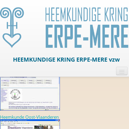
Links
HEEMKUNDIGE KRING ERPE-MERE vzw
HOME
MEDEDELINGEN
DOCUMENTATIE CENTRUM
ACTIVITEITEN
Heemkunde Oost-Vlaanderen
LINKS