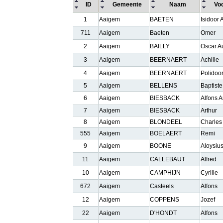
ID
Gemeente
Naam
Vo
1
Aaigem
BAETEN
Isidoor 
711
Aaigem
Baeten
Omer
2
Aaigem
BAILLY
Oscar A
3
Aaigem
BEERNAERT
Achille
4
Aaigem
BEERNAERT
Polidoo
5
Aaigem
BELLENS
Baptiste
6
Aaigem
BIESBACK
Alfons A
7
Aaigem
BIESBACK
Arthur
8
Aaigem
BLONDEEL
Charles
555
Aaigem
BOELAERT
Remi
9
Aaigem
BOONE
Aloysiu
11
Aaigem
CALLEBAUT
Alfred
10
Aaigem
CAMPHIJN
Cyrille
672
Aaigem
Casteels
Alfons
12
Aaigem
COPPENS
Jozef
22
Aaigem
D'HONDT
Alfons