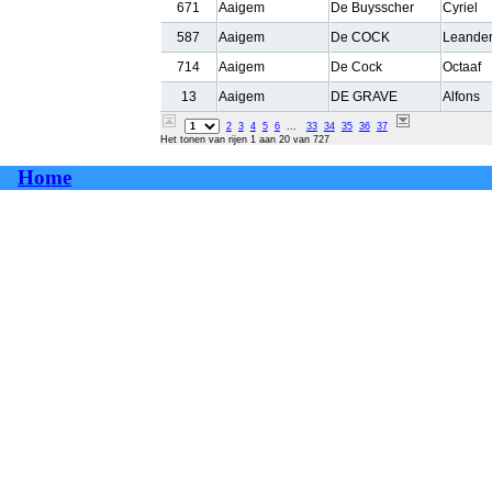
671
Aaigem
De Buysscher
Cyriel
587
Aaigem
De COCK
Leander
714
Aaigem
De Cock
Octaaf
13
Aaigem
DE GRAVE
Alfons
2
3
4
5
6
...
33
34
35
36
37
Het tonen van rijen 1 aan 20 van 727
Home