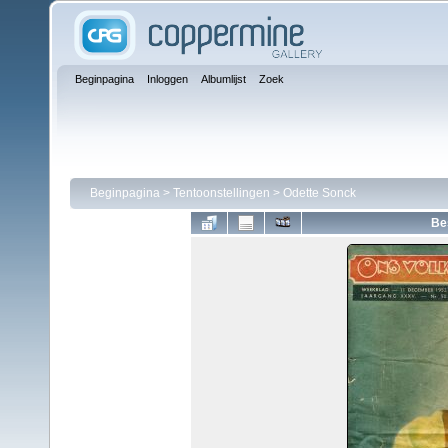
Beginpagina
Inloggen
Albumlijst
Zoek
Beginpagina
>
Tentoonstellingen
>
Odette Sonck
Be