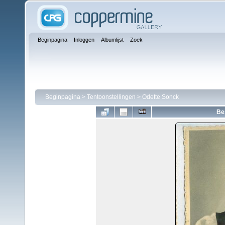
Beginpagina
Inloggen
Albumlijst
Zoek
Beginpagina
>
Tentoonstellingen
>
Odette Sonck
Be